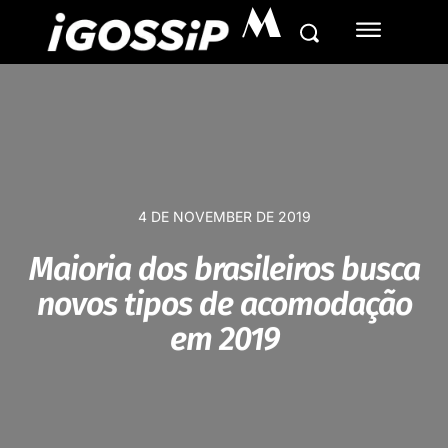
M
4 DE NOVEMBER DE 2019
Maioria dos brasileiros busca
novos tipos de acomodação
em 2019