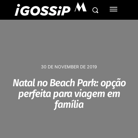
M
30 DE NOVEMBER DE 2019
Natal no Beach Park: opção
perfeita para viagem em
família