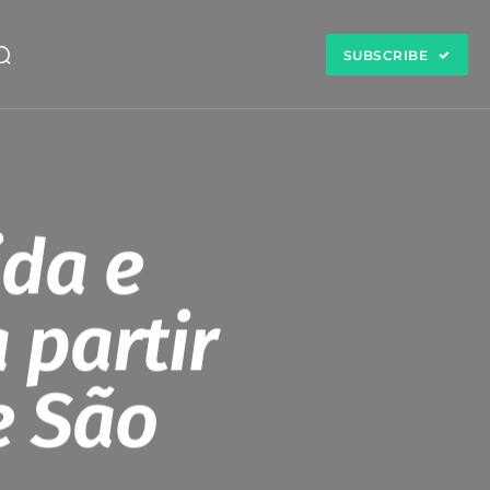
SUBSCRIBE
ida e
 partir
e São