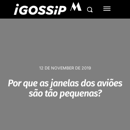
M
12 DE NOVEMBER DE 2019
Por que as janelas dos aviões
são tão pequenas?