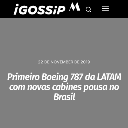
M
22 DE NOVEMBER DE 2019
Primeiro Boeing 787 da LATAM
com novas cabines pousa no
Brasil