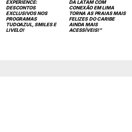
EXPERIENCE:
DA LATAM COM
DESCONTOS
CONEXÃO EM LIMA
EXCLUSIVOS NOS
TORNA AS PRAIAS MAIS
PROGRAMAS
FELIZES DO CARIBE
TUDOAZUL, SMILES E
AINDA MAIS
LIVELO!
ACESSÍVEIS!”
iGossip
Your source for entertainment news, celebrities, celeb news, and
celebrity gossip. Check out the website for the hottest fashion,
photos, movies and TV shows!
QUICK LINKS