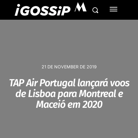
M
21 DE NOVEMBER DE 2019
TAP Air Portugal lançará voos
de Lisboa para Montreal e
Maceió em 2020