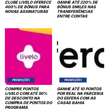
CLUBE LIVELO OFERECE
GANHE ATÉ 220% DE
400% DE BÔNUS PARA
BÔNUS SMILES NAS
NOVAS ASSINATURAS
TRANSFERÊNCIAS
ENTRE CONTAS
PROMOÇÕES
PROMOÇÕES
COMPRE PONTOS
GANHE ATÉ 10 PONTOS
LIVELO COM ATÉ 50%
POR REAL NA PARCERIA
DE DESCONTO NA
DO ESFERA COM AS
COMPRA DE PONTOS DO
CASAS BAHIA
PROGRAMA