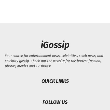
iGossip
Your source for entertainment news, celebrities, celeb news, and
celebrity gossip. Check out the website for the hottest fashion,
photos, movies and TV shows!
QUICK LINKS
FOLLOW US