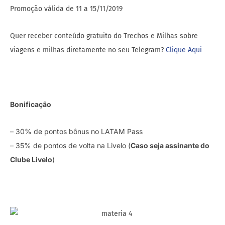
Promoção válida de 11 a 15/11/2019
Quer receber conteúdo gratuito do Trechos e Milhas sobre
viagens e milhas diretamente no seu Telegram?
Clique Aqui
Bonificação
– 30% de pontos bônus no LATAM Pass
– 35% de pontos de volta na Livelo (
Caso seja assinante do
Clube Livelo
)