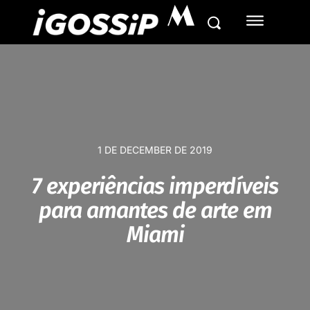
M
1 DE DECEMBER DE 2019
7 experiências imperdíveis
para amantes de arte em
Miami