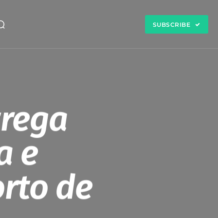
SUBSCRIBE
trega
a e
rto de