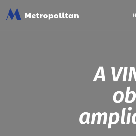
M
Metropolitan
A VI
ob
ampli