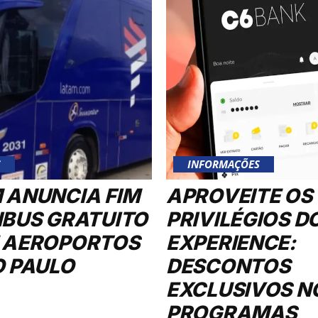
S
INFORMAÇÕES
 ANUNCIA FIM
APROVEITE OS
IBUS GRATUITO
PRIVILÉGIOS D
 AEROPORTOS
EXPERIENCE:
O PAULO
DESCONTOS
EXCLUSIVOS N
PROGRAMAS