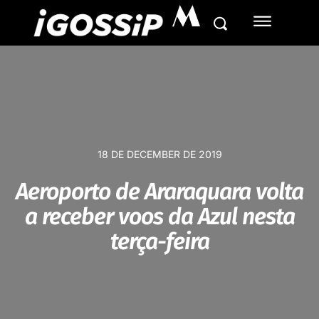
M
18 DE DECEMBER DE 2019
Aeroporto de Araraquara volta
a receber voos da Azul nesta
terça-feira