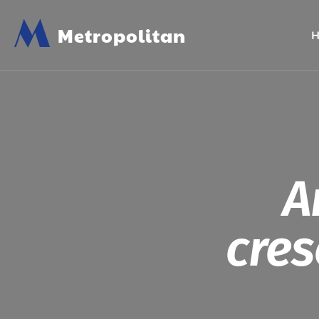
M
Metropolitan
A
cres