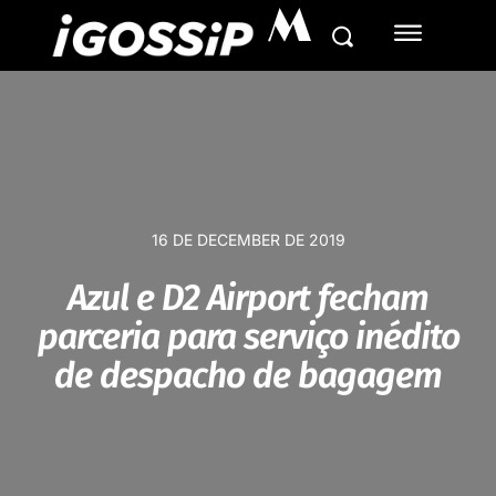
M
16 DE DECEMBER DE 2019
Azul e D2 Airport fecham
parceria para serviço inédito
de despacho de bagagem