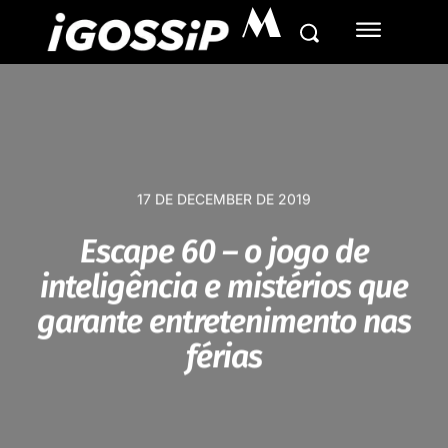
M
17 DE DECEMBER DE 2019
Escape 60 – o jogo de
inteligência e mistérios que
garante entretenimento nas
férias