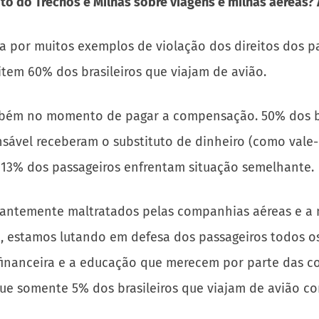
to do Trechos e Milhas sobre viagens e milhas aéreas?
a por muitos exemplos de violação dos direitos dos p
item 60% dos brasileiros que viajam de avião.
bém no momento de pagar a compensação. 50% dos bras
sável receberam o substituto de dinheiro (como vale
s 13% dos passageiros enfrentam situação semelhante.
antemente maltratados pelas companhias aéreas e a m
 estamos lutando em defesa dos passageiros todos os
nanceira e a educação que merecem por parte das comp
que somente 5% dos brasileiros que viajam de avião c