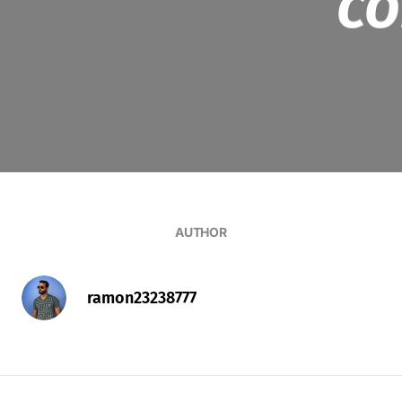
co
AUTHOR
ramon23238777