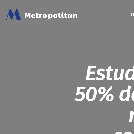
M
Metropolitan
Estu
50% do