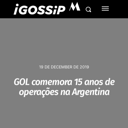
M
19 DE DECEMBER DE 2019
GOL comemora 15 anos de
operações na Argentina