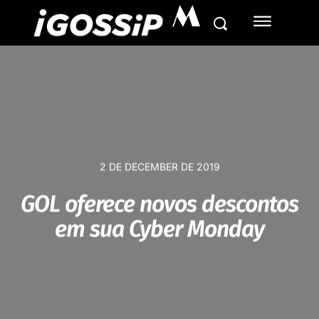
M
2 DE DECEMBER DE 2019
GOL oferece novos descontos
em sua Cyber Monday