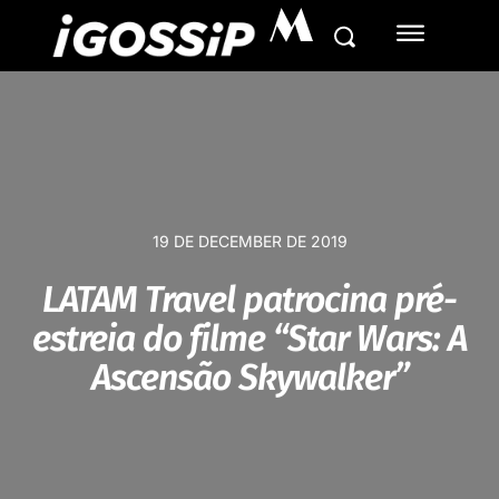
M
19 DE DECEMBER DE 2019
LATAM Travel patrocina pré-
estreia do filme “Star Wars: A
Ascensão Skywalker”