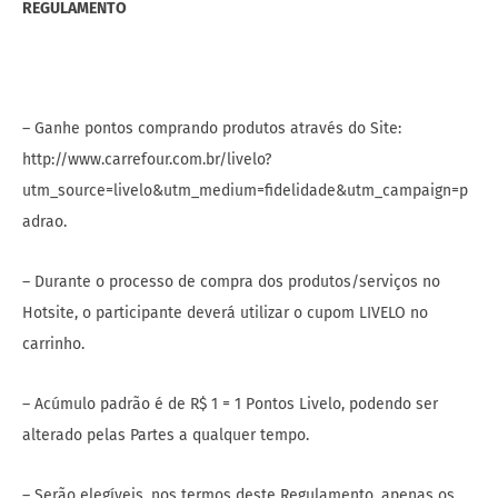
REGULAMENTO
– Ganhe pontos comprando produtos através do Site:
http://www.carrefour.com.br/livelo?
utm_source=livelo&utm_medium=fidelidade&utm_campaign=p
adrao.
– Durante o processo de compra dos produtos/serviços no
Hotsite, o participante deverá utilizar o cupom LIVELO no
carrinho.
– Acúmulo padrão é de R$ 1 = 1 Pontos Livelo, podendo ser
alterado pelas Partes a qualquer tempo.
– Serão elegíveis, nos termos deste Regulamento, apenas os