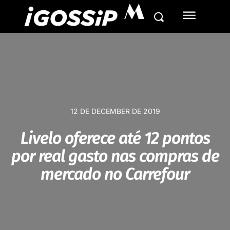
M
12 DE DECEMBER DE 2019
Livelo oferece até 12 pontos
por real gasto nas compras de
mercado no Carrefour