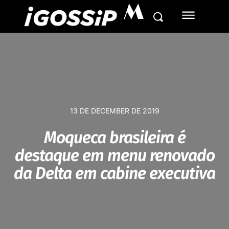
M
13 DE DECEMBER DE 2019
Moqueca brasileira é
destaque em menu renovado
da Delta em cabine executiva