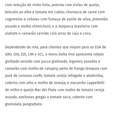
com redução de vinho tinto, polenta com trufas de queijo,
brócolis ao alho e tomate em cubos; churrasco de carne com
cogumelos e cebolas com fumaça de azeite de oliva, pimentão
assado e molho chimichurri; e a moqueca brasileira com
alabote e camarão servida com arroz de caju e coco.
Dependendo da rota, para clientes que viajam para os EUA de
GRU, GIG, EZE, LIM e SCL, o menu Delta One apresenta robalo
grelhado servido com yucca gratinado, legumes assados ​​e
camarão com molho de catupiry; peito de frango tempura com
purê de cenoura confit, tomate cereja refogado e abobrinha,
coberto com alho e molho de laranja; e macarrão cappelletti
de milho e queijo Mar del Plata com molho de tomate cereja
assado, azeitonas gregas e tomate seco, coberto com
gremolata pangrattato.