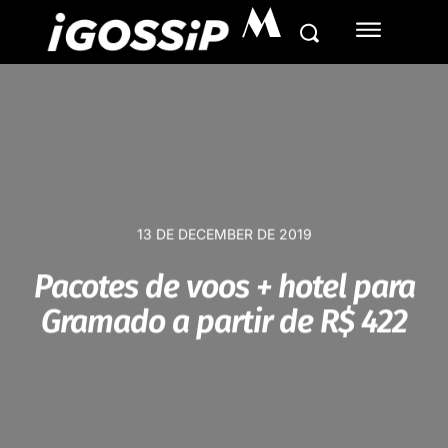
M
13 DE DECEMBER DE 2019
Pacotes de voos + hotel para
Gramado a partir de R$ 422