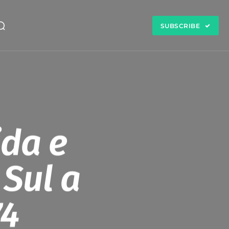
SUBSCRIBE
ida e
 Sul a
74