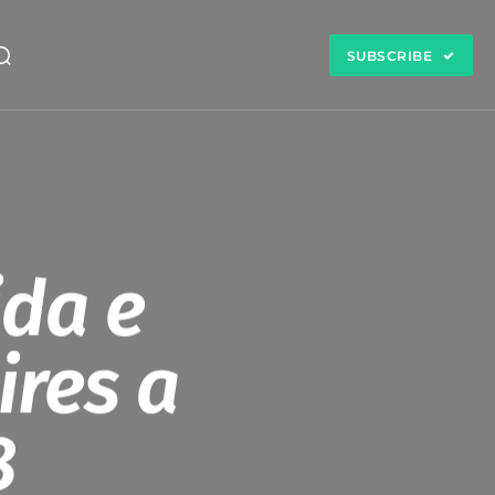
SUBSCRIBE
ida e
ires a
8