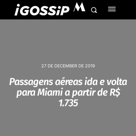
M
27 DE DECEMBER DE 2019
Passagens aéreas ida e volta
para Miami a partir de R$
1.735