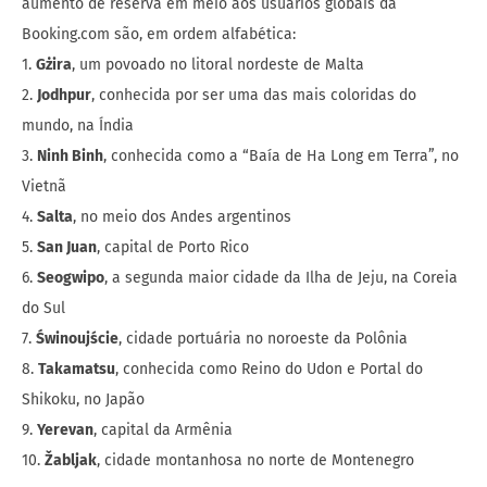
aumento de reserva em meio aos usuários globais da
Booking.com são, em ordem alfabética:
1.
Gżira
, um povoado no litoral nordeste de Malta
2.
Jodhpur
, conhecida por ser uma das mais coloridas do
mundo, na Índia
3.
Ninh Binh
, conhecida como a “Baía de Ha Long em Terra”, no
Vietnã
4.
Salta
, no meio dos Andes argentinos
5.
San Juan
, capital de Porto Rico
6.
Seogwipo
, a segunda maior cidade da Ilha de Jeju, na Coreia
do Sul
7.
Świnoujście
, cidade portuária no noroeste da Polônia
8.
Takamatsu
, conhecida como Reino do Udon e Portal do
Shikoku, no Japão
9.
Yerevan
, capital da Armênia
10.
Žabljak
, cidade montanhosa no norte de Montenegro