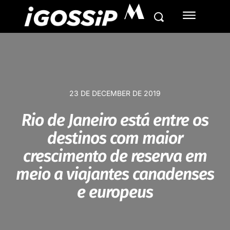
M
23 DE DECEMBER DE 2019
Rio de Janeiro está entre os
destinos com maior
crescimento de reserva em
meio a viajantes canadenses
e europeus