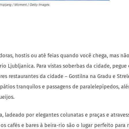
thipjang / Moment / Getty Images
oras, hostis ou até feias quando você chega, mas não
 Ljubljanica. Para vistas soberbas da cidade, pegue o 
 restaurantes da cidade – Gostilna na Gradu e Strelec
 pátios tranquilos e passagens de paralelepípedos, a
ueijos.
ca, ladeado por elegantes colunatas e praças e atrave
s cafés e bares à beira-rio são o lugar perfeito para 