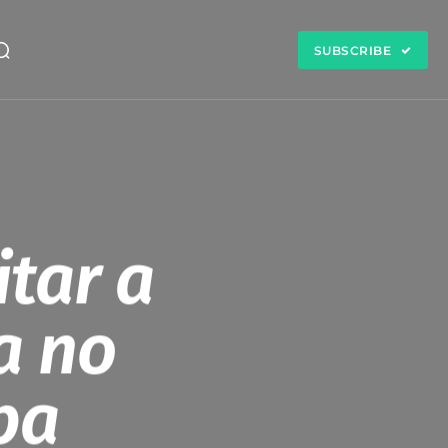
SUBSCRIBE
itar a
a no
pa