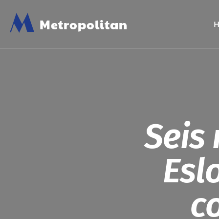
M
Metropolitan
Seis 
Esl
c