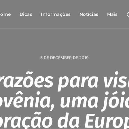
Home
Dicas
Informações
Notícias
Mais
5 DE DECEMBER DE 2019
razões para vis
ovênia, uma jói
oração da Euro