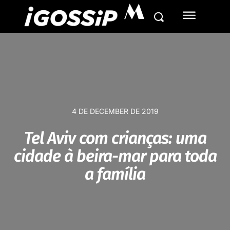
M
4 DE DECEMBER DE 2019
Tel Aviv com crianças: uma
cidade à beira-mar para toda
a família