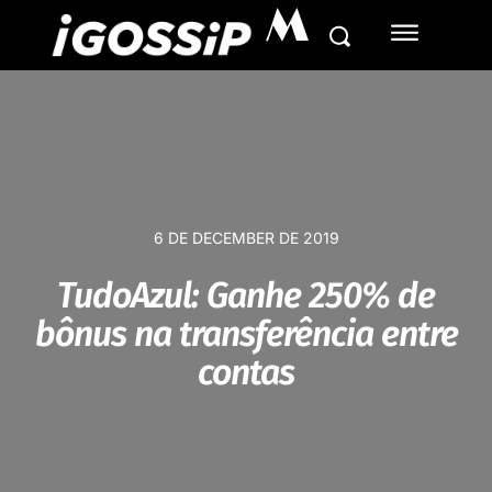
M
6 DE DECEMBER DE 2019
TudoAzul: Ganhe 250% de
bônus na transferência entre
contas