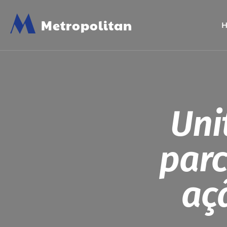
M
Metropolitan
Uni
par
aç