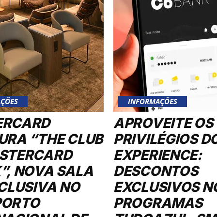
ÇÕES
INFORMAÇÕES
ERCARD
APROVEITE OS
URA “THE CLUB
PRIVILÉGIOS D
STERCARD
EXPERIENCE:
”, NOVA SALA
DESCONTOS
XCLUSIVA NO
EXCLUSIVOS N
PORTO
PROGRAMAS