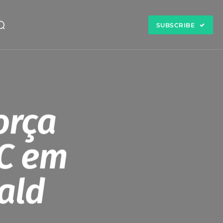
SUBSCRIBE
orça
C em
ald