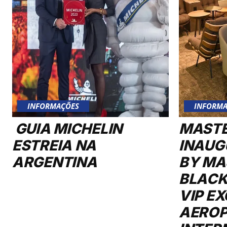
INFORMAÇÕES
INFORMA
GUIA MICHELIN
MAST
ESTREIA NA
INAUG
ARGENTINA
BY MA
BLACK
VIP E
AERO