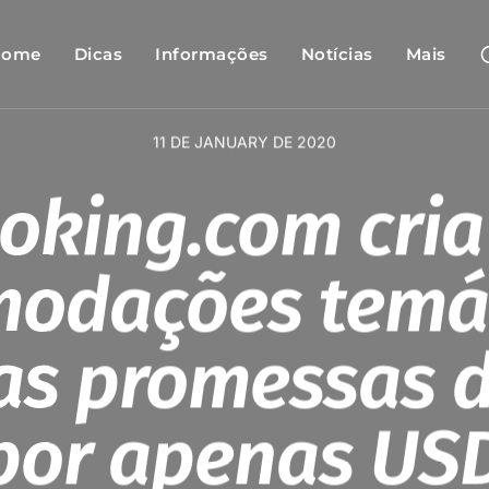
Home
Dicas
Informações
Notícias
Mais
11 DE JANUARY DE 2020
oking.com cria
odações temá
as promessas 
por apenas USD