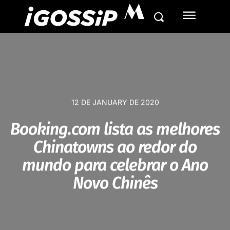
M
12 DE JANUARY DE 2020
Booking.com lista as melhores
Chinatowns ao redor do
mundo para celebrar o Ano
Novo Chinês