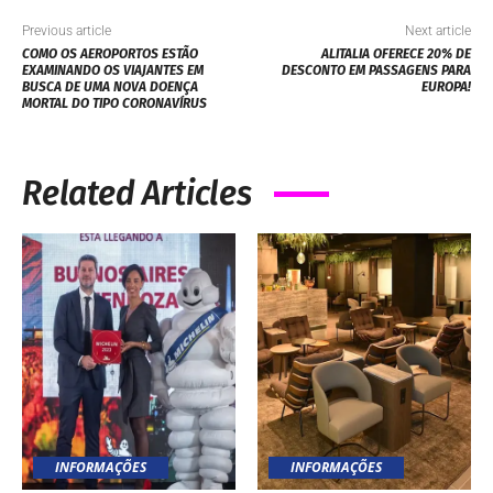
INFORMAÇÕES
INFORMAÇÕES
GUIA MICHELIN
MASTERCARD
ESTREIA NA
INAUGURA “THE CLUB
ARGENTINA
BY MASTERCARD
BLACK”, NOVA SALA VIP
EXCLUSIVA NO
AEROPORTO
INTERNACIONAL DE
GUARULHOS