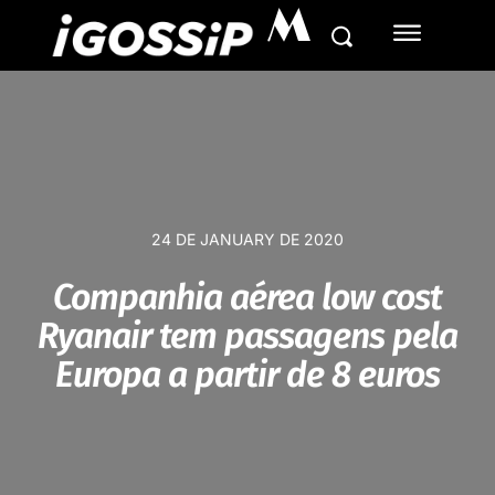
M
24 DE JANUARY DE 2020
Companhia aérea low cost
Ryanair tem passagens pela
Europa a partir de 8 euros