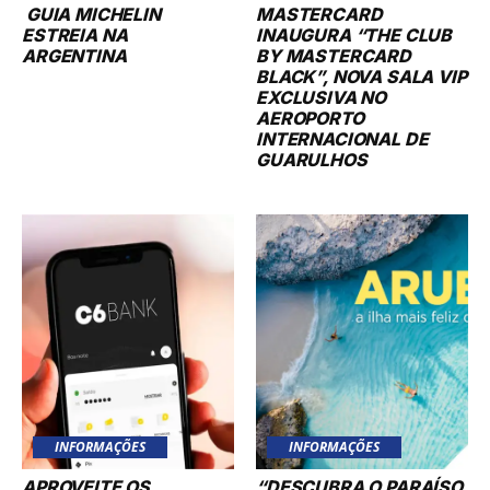
INFORMAÇÕES
INFORMAÇÕES
APROVEITE OS
“DESCUBRA O PARAÍSO
PRIVILÉGIOS DO C6
EM ARUBA: NOVO VOO
EXPERIENCE:
DA LATAM COM
DESCONTOS
CONEXÃO EM LIMA
EXCLUSIVOS NOS
TORNA AS PRAIAS MAIS
PROGRAMAS
FELIZES DO CARIBE
TUDOAZUL, SMILES E
AINDA MAIS
LIVELO!
ACESSÍVEIS!”