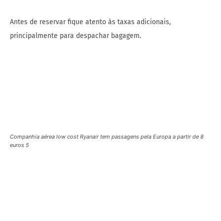
Antes de reservar fique atento às taxas adicionais,
principalmente para despachar bagagem.
Companhia aérea low cost Ryanair tem passagens pela Europa a partir de 8
euros 5
Companhia aérea low cost Ryanair tem passagens pela Europa a partir de 8
euros 6
Alejandra Ruiz da Ryanair disse:
“É a época mais deprimente do ano e não há maneira melhor de
ajudar a derrotar os azuis do inverno do que reservar uma