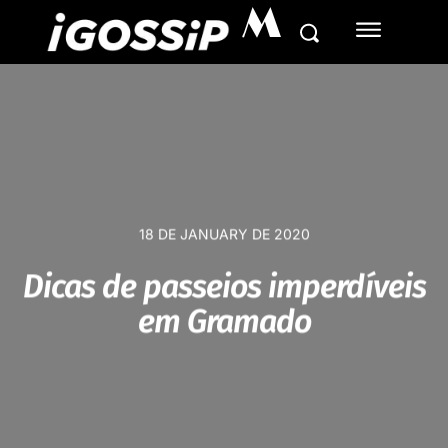
M
18 DE JANUARY DE 2020
Dicas de passeios imperdíveis
em Gramado