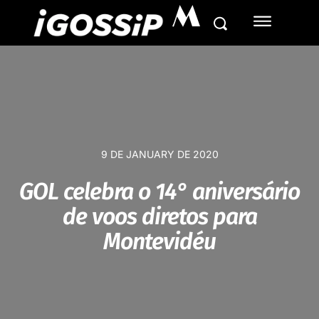
M
9 DE JANUARY DE 2020
GOL celebra o 14° aniversário
de voos diretos para
Montevidéu