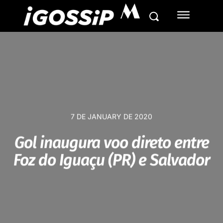
M
7 DE JANUARY DE 2020
Gol inaugura voo direto entre
Foz do Iguaçu (PR) e Salvador