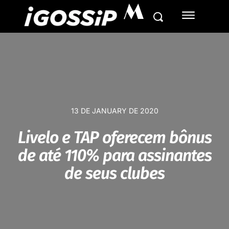
M
13 DE JANUARY DE 2020
Livelo e TAP oferecem bônus
de até 110% para assinantes
de seus clubes