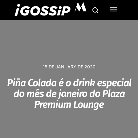
M
18 DE JANUARY DE 2020
Piña Colada é o drink especial
do mês de janeiro do Plaza
Premium Lounge