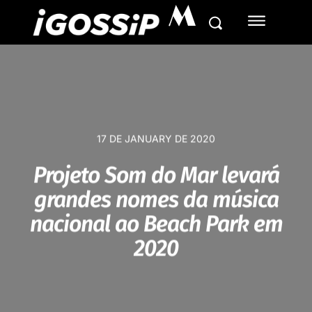
M
17 DE JANUARY DE 2020
Projeto Som do Mar levará
grandes nomes da música
nacional ao Beach Park em
2020