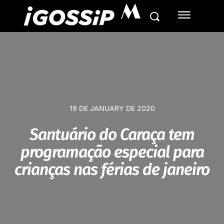
M
19 DE JANUARY DE 2020
Santuário do Caraça tem
programação especial para
crianças nas férias de janeiro