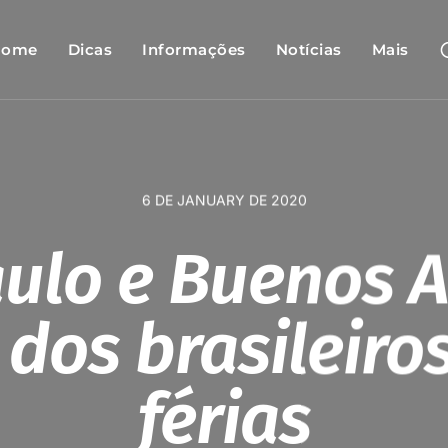
Home
Dicas
Informações
Notícias
Mais
6 DE JANUARY DE 2020
ulo e Buenos A
 dos brasileiro
férias