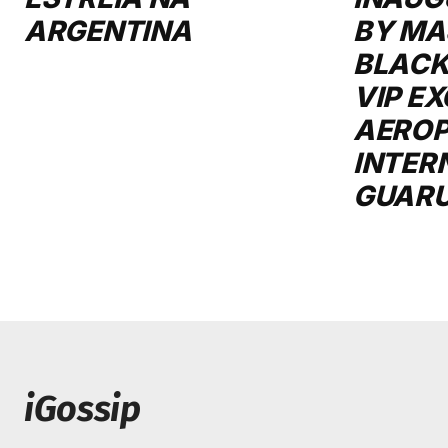
ARGENTINA
BY MA
BLACK
VIP E
AERO
INTER
GUAR
iGossip