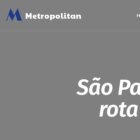
M
Metropolitan
São Pa
rota