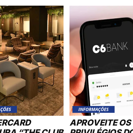
ÇÕES
INFORMAÇÕES
ERCARD
APROVEITE OS
URA “THE CLUB
PRIVILÉGIOS D