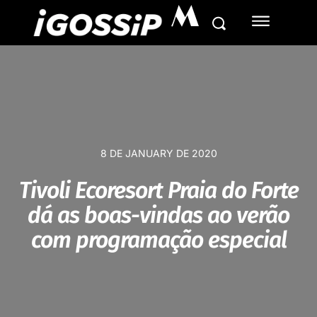
M
8 DE JANUARY DE 2020
Tivoli Ecoresort Praia do Forte
dá as boas-vindas ao verão
com programação especial