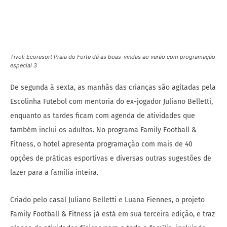
De segunda à sexta, as manhãs das crianças são agitadas pela
Escolinha Futebol com mentoria do ex-jogador Juliano Belletti,
enquanto as tardes ficam com agenda de atividades que
também inclui os adultos. No programa Family Football &
Fitness, o hotel apresenta programação com mais de 40
opções de práticas esportivas e diversas outras sugestões de
lazer para a família inteira.
Criado pelo casal Juliano Belletti e Luana Fiennes, o projeto
Family Football & Fitness já está em sua terceira edição, e traz
planos de atividades físicas para a toda a família, incluindo
treinamento de futebol ministrado pelo ex-jogador, que soma
16 anos de carreira e 22 títulos. O programa traz um plano
completo com aquecimento, treino técnico e jogos recreativos.
Os treinos de Luana Fiennes, que criou o programa “Dama