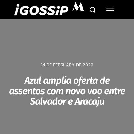
M
14 DE FEBRUARY DE 2020
Azul amplia oferta de
assentos com novo voo entre
Salvador e Aracaju