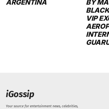
INTER
GUAR
iGossip
Your source for entertainment news, celebrities,
celeb news, and celebrity gossip. Check out the
website for the hottest fashion, photos, movies
and TV shows!