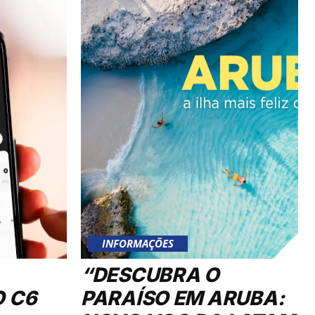
INFORMAÇÕES
“DESCUBRA O
O C6
PARAÍSO EM ARUBA:
NOVO VOO DA LATAM
COM CONEXÃO EM
OS
LIMA TORNA AS
PRAIAS MAIS FELIZES