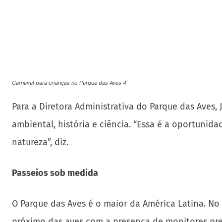
Carnaval para crianças no Parque das Aves 4
Para a Diretora Administrativa do Parque das Aves
ambiental, história e ciência. “Essa é a oportunid
natureza”, diz.
Passeios sob medida
O Parque das Aves é o maior da América Latina. No 
próximo das aves com a presença de monitores pre
“Acreditamos que quando as crianças conhecem a i
Por isso a educação é essencial no processo de con