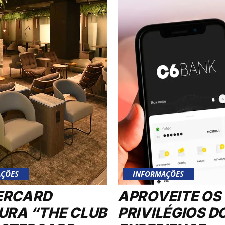
ÇÕES
INFORMAÇÕES
ERCARD
APROVEITE OS
URA “THE CLUB
PRIVILÉGIOS D
STERCARD
EXPERIENCE:
”, NOVA SALA
DESCONTOS
XCLUSIVA NO
EXCLUSIVOS N
PORTO
PROGRAMAS