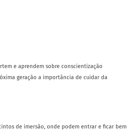
vertem e aprendem sobre conscientização
próxima geração a importância de cuidar da
ecintos de imersão, onde podem entrar e ficar bem
.
ais conscientes e engajados na questão ambiental.