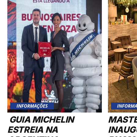
INFORMAÇÕES
INFORMA
GUIA MICHELIN
MAST
ESTREIA NA
INAUG
ARGENTINA
BY MA
BLACK
VIP E
AERO