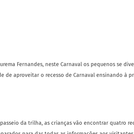
, Jurema Fernandes, neste Carnaval os pequenos se di
ade de aproveitar o recesso de Carnaval ensinando à 
passeio da trilha, as crianças vão encontrar quatro r
parados para dar todas as informações aos visitantes
mportância das espécies, elas vão crescer cidadãos m
servação de espécies”, diz Jurema.