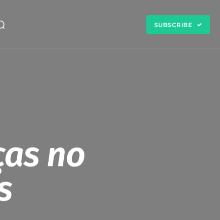
SUBSCRIBE
ças no
s