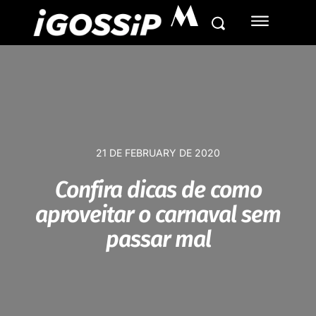
M
21 DE FEBRUARY DE 2020
Confira dicas de como
aproveitar o carnaval sem
passar mal