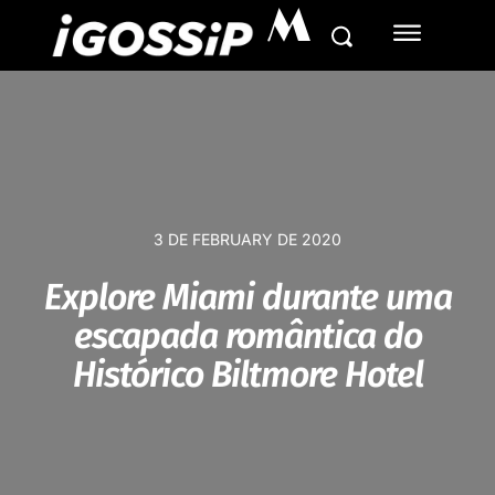
M
3 DE FEBRUARY DE 2020
Explore Miami durante uma
escapada romântica do
Histórico Biltmore Hotel