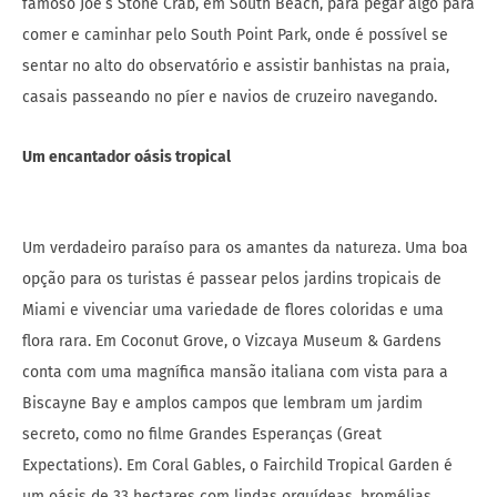
famoso Joe’s Stone Crab, em South Beach, para pegar algo para
comer e caminhar pelo South Point Park, onde é possível se
sentar no alto do observatório e assistir banhistas na praia,
casais passeando no píer e navios de cruzeiro navegando.
Um encantador oásis tropical
Um verdadeiro paraíso para os amantes da natureza. Uma boa
opção para os turistas é passear pelos jardins tropicais de
Miami e vivenciar uma variedade de flores coloridas e uma
flora rara. Em Coconut Grove, o Vizcaya Museum & Gardens
conta com uma magnífica mansão italiana com vista para a
Biscayne Bay e amplos campos que lembram um jardim
secreto, como no filme Grandes Esperanças (Great
Expectations). Em Coral Gables, o Fairchild Tropical Garden é
um oásis de 33 hectares com lindas orquídeas, bromélias,