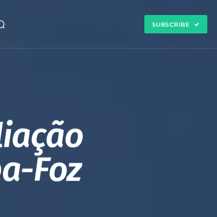
SUBSCRIBE
iação
ba-Foz