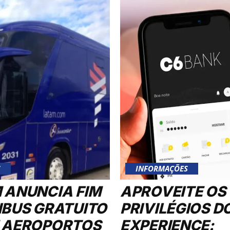
S
INFORMAÇÕES
 ANUNCIA FIM
APROVEITE OS
IBUS GRATUITO
PRIVILÉGIOS D
 AEROPORTOS
EXPERIENCE: