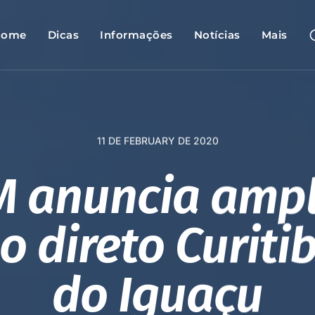
Home
Dicas
Informações
Notícias
Mais
11 DE FEBRUARY DE 2020
M anuncia ampl
o direto Curiti
do Iguaçu