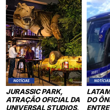
NOTÍCIAS
NOTÍCIA
JURASSIC PARK,
LATAM
ATRAÇÃO OFICIAL DA
DO ÔN
UNIVERSAL STUDIOS,
ENTRE