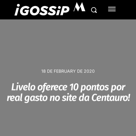
M
18 DE FEBRUARY DE 2020
Livelo oferece 10 pontos por
real gasto no site da Centauro!