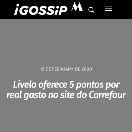
M
19 DE FEBRUARY DE 2020
Livelo oferece 5 pontos por
real gasto no site do Carrefour