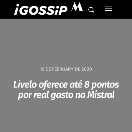
M
19 DE FEBRUARY DE 2020
Livelo oferece até 8 pontos
por real gasto na Mistral