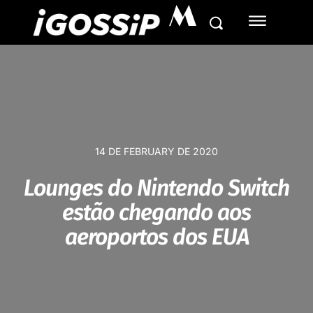
M
14 DE FEBRUARY DE 2020
Lounges do Nintendo Switch
estão chegando aos
aeroportos dos EUA