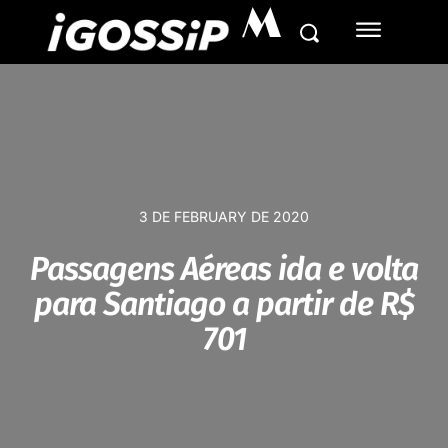
M
3 DE FEBRUARY DE 2020
Passagens Aéreas ida e volta
para Santiago a partir de R$
701